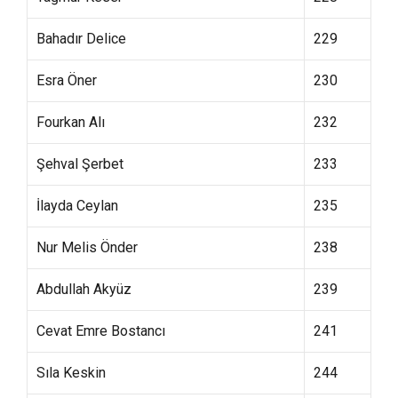
Bahadır Delice
229
Esra Öner
230
Fourkan Alı
232
Şehval Şerbet
233
İlayda Ceylan
235
Nur Melis Önder
238
Abdullah Akyüz
239
Cevat Emre Bostancı
241
Sıla Keskin
244