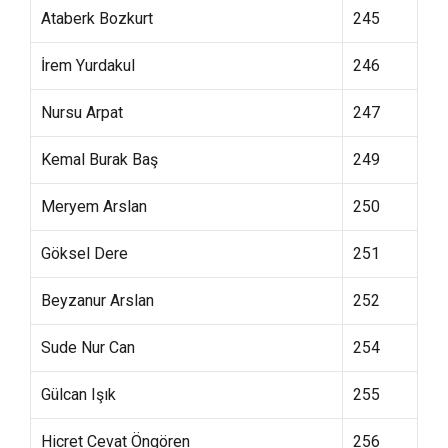
Ataberk Bozkurt
245
İrem Yurdakul
246
Nursu Arpat
247
Kemal Burak Baş
249
Meryem Arslan
250
Göksel Dere
251
Beyzanur Arslan
252
Sude Nur Can
254
Gülcan Işık
255
Hicret Cevat Öngören
256