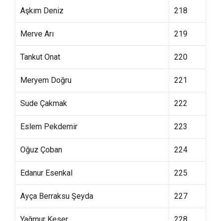
Aşkım Deniz
218
Merve Arı
219
Tankut Onat
220
Meryem Doğru
221
Sude Çakmak
222
Eslem Pekdemir
223
Oğuz Çoban
224
Edanur Esenkal
225
Ayça Berraksu Şeyda
227
Yağmur Keser
228