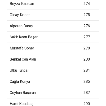
Beyza Karacan
274
Olcay Keser
275
Alperen Danış
276
Şakir Kaan Beşer
277
Mustafa Söner
278
Şenkal Can Alan
280
Utku Tuncalı
281
Çağla Konya
285
Ceyhun Başaran
287
Hami Kocabaş
290