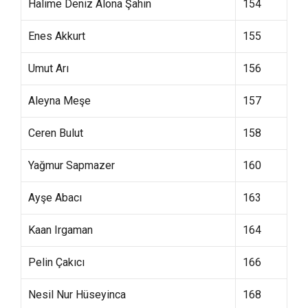
Halime Deniz Alona Şahin
154
Enes Akkurt
155
Umut Arı
156
Aleyna Meşe
157
Ceren Bulut
158
Yağmur Sapmazer
160
Ayşe Abacı
163
Kaan Irgaman
164
Pelin Çakıcı
166
Nesil Nur Hüseyinca
168