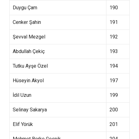
Duygu Çam
190
Cenker Şahin
191
Şevval Mezgel
192
Abdullah Çekiç
193
Tutku Ayşe Özel
194
Hüseyin Akyol
197
İdil Uzun
199
Selinay Sakarya
200
Elif Yörük
201
Mehmet Berke Gosnik
204