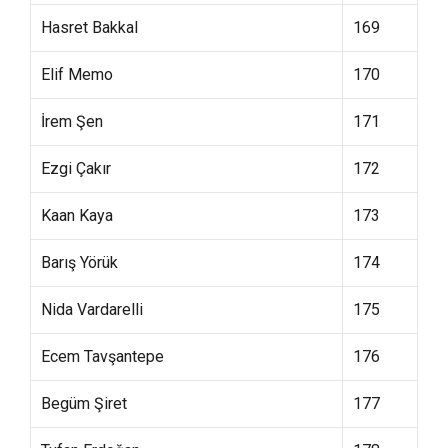
Hasret Bakkal
169
Elif Memo
170
İrem Şen
171
Ezgi Çakır
172
Kaan Kaya
173
Barış Yörük
174
Nida Vardarelli
175
Ecem Tavşantepe
176
Begüm Şiret
177