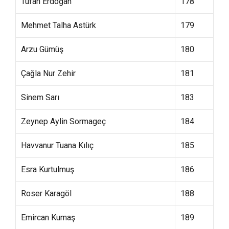
Tufan Erdoğan
178
Mehmet Talha Astürk
179
Arzu Gümüş
180
Çağla Nur Zehir
181
Sinem Sarı
183
Zeynep Aylin Sormageç
184
Havvanur Tuana Kılıç
185
Esra Kurtulmuş
186
Roser Karagöl
188
Emircan Kumaş
189