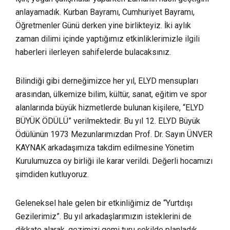
anlayamadık. Kurban Bayramı, Cumhuriyet Bayramı,
Öğretmenler Günü derken yine birlikteyiz. İki aylık
zaman dilimi içinde yaptığımız etkinliklerimizle ilgili
haberleri ilerleyen sahifelerde bulacaksınız.
Bilindiği gibi derneğimizce her yıl, ELYD mensupları
arasından, ülkemize bilim, kültür, sanat, eğitim ve spor
alanlarında büyük hizmetlerde bulunan kişilere, “ELYD
BÜYÜK ÖDÜLÜ” verilmektedir. Bu yıl 12. ELYD Büyük
Ödülünün 1973 Mezunlarımızdan Prof. Dr. Sayın ÜNVER
KAYNAK arkadaşımıza takdim edilmesine Yönetim
Kurulumuzca oy birliği ile karar verildi. Değerli hocamızı
şimdiden kutluyoruz.
Geleneksel hale gelen bir etkinliğimiz de “Yurtdışı
Gezilerimiz”. Bu yıl arkadaşlarımızın isteklerini de
dikkate alarak, gezimizi gemi turu şekilde planladık.