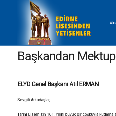
Ok
ELYD - Edirne Lisesinden Yetişenler
Blog
Başkan
Başkandan Mektup
ELYD Genel Başkanı Atıl ERMAN
Sevgili Arkadaşlar,
Tarihi Lisemizin 161. Yılını büyük bir coşkuyla kutlama a