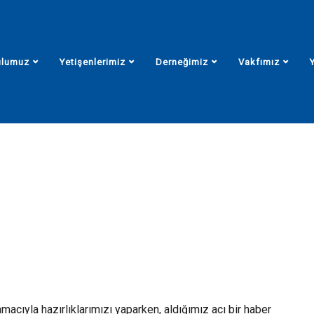
ulumuz
Yetişenlerimiz
Derneğimiz
Vakfımız
dan Mektup
Başkandan Mektup
macıyla hazırlıklarımızı yaparken, aldığımız acı bir haber