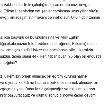
im Vakfında birlikte çalıştığımız, can dostumuz, sevgili
. Edirne Lisesinden yetişenler camiasına uzun yıllar büyük
sevgili arkadaşımızın mekânı cennet olsun. Onu hiçbir zaman
ı için başvuru da bulunulmasına ve Milli Eğitim
lığa okulumuzun teklif edilmesine rağmen, Bakanlığın son
ok, ama çok üzdü. Üniversite hocalarının bile, ülkemizin
muzun, taban puanı 447 iken, taban puanı 95 olan bir endüstri
ü değilmi?
zi ülkemizin örnek alınacak bir eğitim kurumu haline
e diyoruz ki, Edirne Lisesini balkanların örnek alınacak bir
vazgeçmek yok. Daha fazla çalışacağız ve okulumuzu son
 tekrar başvuracağız ve olumlu sonuç alıncaya kadar devam