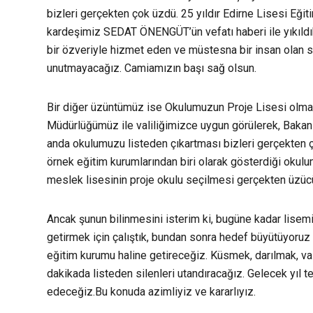
bizleri gerçekten çok üzdü. 25 yıldır Edirne Lisesi Eğit
kardeşimiz SEDAT ÖNENGÜT’ün vefatı haberi ile yıkıldık
bir özveriyle hizmet eden ve müstesna bir insan olan 
unutmayacağız. Camiamızın başı sağ olsun.
Bir diğer üzüntümüz ise Okulumuzun Proje Lisesi olmas
Müdürlüğümüz ile valiliğimizce uygun görülerek, Bakan
anda okulumuzu listeden çıkartması bizleri gerçekten ç
örnek eğitim kurumlarından biri olarak gösterdiği okulu
meslek lisesinin proje okulu seçilmesi gerçekten üzüc
Ancak şunun bilinmesini isterim ki, bugüne kadar lisemi
getirmek için çalıştık, bundan sonra hedef büyütüyoruz v
eğitim kurumu haline getireceğiz. Küsmek, darılmak, 
dakikada listeden silenleri utandıracağız. Gelecek yıl
edeceğiz.Bu konuda azimliyiz ve kararlıyız.