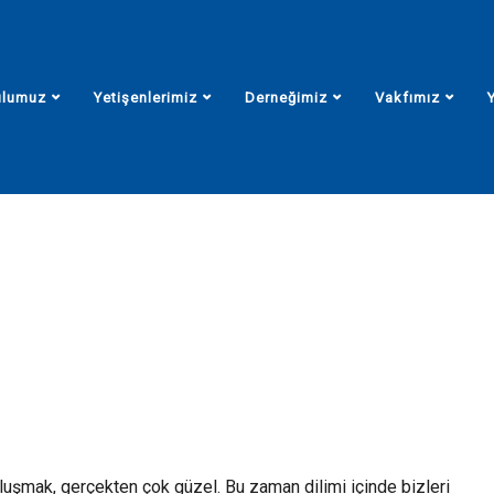
ulumuz
Yetişenlerimiz
Derneğimiz
Vakfımız
dan Mektup
Başkandan Mektup
luşmak, gerçekten çok güzel. Bu zaman dilimi içinde bizleri