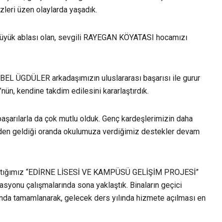
zleri üzen olaylarda yaşadık.
 büyük ablası olan, sevgili RAYEGAN KÖYATASI hocamızı
EL ÜGDÜLER arkadaşımızın uluslararası başarısı ile gurur
, kendine takdim edilesini kararlaştırdık.
 başarılarla da çok mutlu olduk. Genç kardeşlerimizin daha
izden geldiği oranda okulumuza verdiğimiz destekler devam
 çalıştığımız “EDİRNE LİSESİ VE KAMPÜSÜ GELİŞİM PROJESİ”
rasyonu çalışmalarında sona yaklaştık. Binaların geçici
manda tamamlanarak, gelecek ders yılında hizmete açılması en