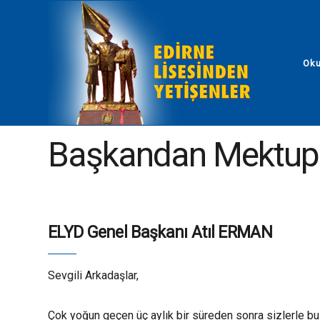
Ok
ELYD - Edirne Lisesinden Yetişenler
Blog
Başkan
Başkandan Mektup
ELYD Genel Başkanı Atıl ERMAN
Sevgili Arkadaşlar,
Çok yoğun geçen üç aylık bir süreden sonra sizlerle bu