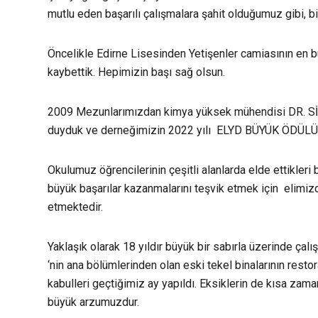
mutlu eden başarılı çalışmalara şahit olduğumuz gibi, bi
Öncelikle Edirne Lisesinden Yetişenler camiasının en
kaybettik. Hepimizin başı sağ olsun.
2009 Mezunlarımızdan kimya yüksek mühendisi DR. SİB
duyduk ve derneğimizin 2022 yılı ELYD BÜYÜK ÖDÜLÜ’nün
Okulumuz öğrencilerinin çeşitli alanlarda elde ettikleri
büyük başarılar kazanmalarını teşvik etmek için elim
etmektedir.
Yaklaşık olarak 18 yıldır büyük bir sabırla üzerinde
‘nin ana bölümlerinden olan eski tekel binalarının resto
kabulleri geçtiğimiz ay yapıldı. Eksiklerin de kısa za
büyük arzumuzdur.